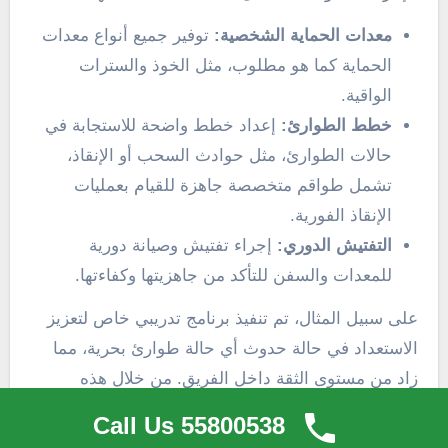
معدات الحماية الشخصية:
توفير جميع أنواع معدات
الحماية كما هو مطلوب، مثل الخوذ والسترات
الواقية.
خطط الطوارئ:
إعداد خطط واضحة للاستجابة في
حالات الطوارئ، مثل حوادث السحب أو الإنقاذ،
تشمل طواقم متخصصة جاهزة للقيام بعمليات
الإنقاذ الفورية.
التفتيش الدوري:
إجراء تفتيش وصيانة دورية
للمعدات والسفن للتأكد من جاهزيتها وكفاءتها.
على سبيل المثال، تم تنفيذ برنامج تدريبي خاص لتعزيز
الاستعداد في حالة حدوث أي حالة طوارئ بحرية، مما
زاد من مستوى الثقة داخل الفريق. من خلال هذه
الالتزامات والإجراءات، تسعى “ونش صباح الأحمد
Call Us 55800538
البحرية” لضمان بيئة عمل آمنة وسليمة، مما يعكس