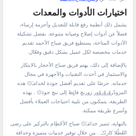
اختيارات الأدوات والمعدات
يشمل ذلك أنظمة رفع قابلة للتعديل وأحزمة إرساء،
فضلاً عن أدوات إصلاح وصيانة متنوعة. بفضل تشكيلة
الأدوات المتاحة، يستطيع فريق صباح الأحمد تقديم
خدمات مخصصة لكل عميل بشكل دقيق وفعّال.
بالإضافة إلى ذلك، يهتم فريق صباح الأحجار بالابتكار
والاستثمار في أحدث التقنيات والأجهزة في مجال
خدماته. حرصًا على تقديم أفضل جودة لخدامَـَ۞ هذه
المزودْروْروْروْور زورىچ قائٍِظ إلى نىچ جودَ۞ . بهذه
الطريقة، يتمكنون من تلبية احتياجات العملاء بأفضل
وأسرع طريقة ممكنة.
بالنهاية، تتميز خدامَـَ۞ صباح الأحْطِام بالتركيز على رضى
العُطْلا كارثَݣ . من خلال توفير خدمات متميزة وخدافة