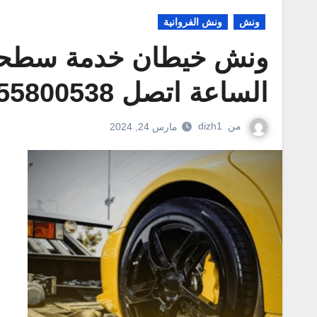
ونش
ونش الفروانية
ونش خيطان خدمة سطحه 
الساعة اتصل 55800538
من
dizh1
مارس 24, 2024