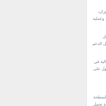
زان،
 وعملية
ل
ل الدعم
الية في
صول على
 السطحة
وة تحمل