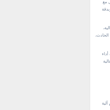
 مع
بدقة
ية،
الحادث،
أداء
لية
آلية