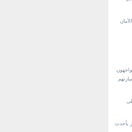
والأمان
واجهون
يارتهم
لى
ز بأحدث