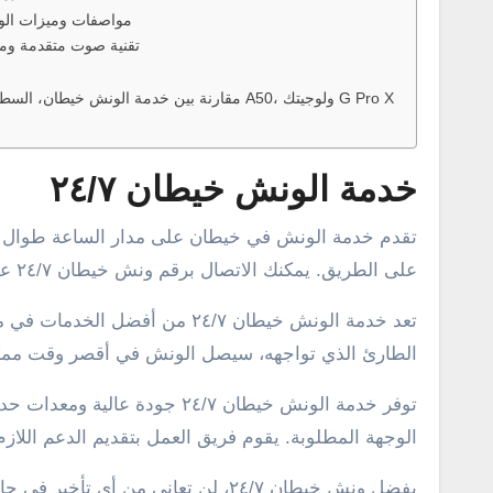
مواصفات وميزات الو
تقنية صوت متقدمة ومي
مقارنة بين خدمة الونش خيطان، السطحة الهيدروليك، أسترو A50، ولوجيتك G Pro X
خدمة الونش خيطان ٢٤/٧
تقدم خدمة الونش في خيطان على مدار الساعة طوال أيام الأسبوع خدمة موثوقة وسريعة للعملاء في حالة حصول أي طارئ
على الطريق. يمكنك الاتصال برقم ونش خيطان ٢٤/٧ على الرقم 55800538 لطلب خدمة الونش في أي وقت من اليوم أو الليل.
تعد خدمة الونش خيطان ٢٤/٧ من 
الطارئ الذي تواجهه، سيصل الونش في أقصر وقت ممك
توفر خدمة الونش خيطان ٢٤/٧ ج
الوجهة المطلوبة. يقوم فريق العمل بتقديم الدعم اللازم
بفضل ونش خيطان ٢٤/٧، لن تعاني من