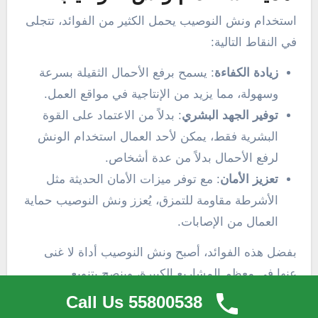
استخدام ونش النوصيب يحمل الكثير من الفوائد، تتجلى
في النقاط التالية:
زيادة الكفاءة
: يسمح برفع الأحمال الثقيلة بسرعة
وسهولة، مما يزيد من الإنتاجية في مواقع العمل.
توفير الجهد البشري
: بدلاً من الاعتماد على القوة
البشرية فقط، يمكن لأحد العمال استخدام الونش
لرفع الأحمال بدلاً من عدة أشخاص.
تعزيز الأمان
: مع توفر ميزات الأمان الحديثة مثل
الأشرطة مقاومة للتمزق، يُعزز ونش النوصيب حماية
العمال من الإصابات.
بفضل هذه الفوائد، أصبح ونش النوصيب أداة لا غنى
عنها في معظم المشاريع الكبيرة، وينصح بتنويع
استخداماته لتحقيق أقصى استفادة منه.
Call Us 55800538