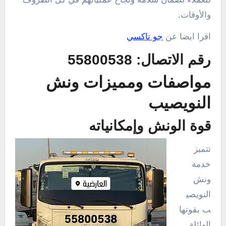
والأوقات.
اقرا ايضا عن
جو تاكسي
رقم الاتصال: 55800538
مواصفات ومميزات ونش
النويصيب
قوة الونش وإمكانياته
تتميز
خدمة
ونش
النويصي
ب بقوتها
الهائلة