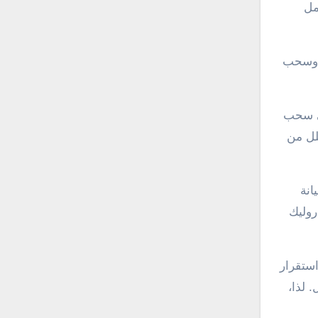
مل
ع وسحب
في سحب
لل من
انة
روليك
استقرار
 لذا،