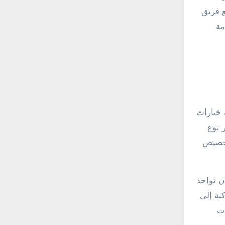
ع فريق
مة
 خيارات
 نوع
تخصيص
ن تواجد
بة إلى
ات