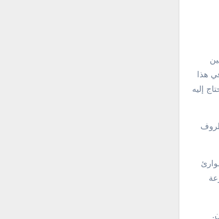
ين
ي هذا
اج إليه
ظروف
وارئ
عة
.