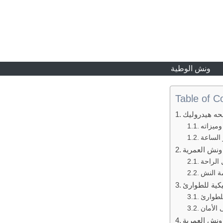
ونش الوطية
Table of C
ه هيدروليك
ميزاته
 الساعة
ونش العمرية
الراحة
ة النش
كية للطوارئ
لطوارئ
 الأمان
ونش العمرية