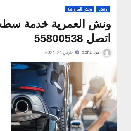
ونش
ونش الفروانية
ونش العمرية خدمة سطحه
اتصل 55800538
من
dizh1
مارس 24, 2024