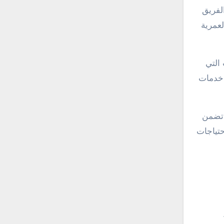
لفريق
لعمرية
التي
 خدمات
 تضمن
تياجات