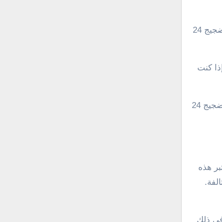
بعد تلقي طلب الحجز، ستتم معالجته في أقرب وقت ممكن وسيتم تحديد موعد مناسب لنقل السيارة. يهم فريق ونش الضجيج 24
طوارئ. إذا كنت
اتصل بونش الضجيج 24 ساعة الآن واحجز خدمة نقل سيارتك بسهولة ويسر. ستحظى بتجربة مريحة وموثوقة مع ونش الضجيج 24
تبر هذه
لفة.
ا في ذلك