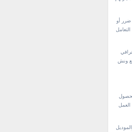
ي ضرر أو
التعامل
حترافي
مع ونش
مكنك الحصول
والذي هو 55800538. ستقوم فرق العمل
الموديل