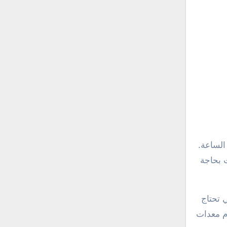
 بحاجة
 تحتاج
دم معدات