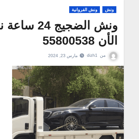
ونش
ونش الفروانية
ونش الضجيج
الأن 55800538
من
dizh1
مارس 23, 2024