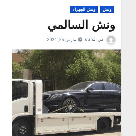
ونش
ونش الجهراء
ونش السالمي
من
dizh1
مارس 25, 2024