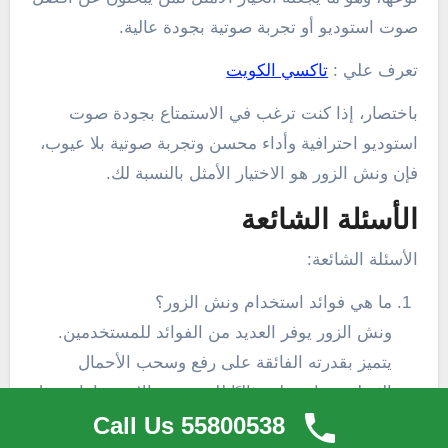
صوت استوديو أو تجربة صوتية بجودة عالية.
تعرف علي :
تاكسي الكويت
باختصار، إذا كنت ترغب في الاستمتاع بجودة صوت
استوديو احترافية وأداء محسن وتجربة صوتية بلا عيوب،
فإن ونش الزور هو الاختيار الأمثل بالنسبة لك.
الأسئلة الشائعة
الأسئلة الشائعة:
ما هي فوائد استخدام ونش الزور؟
ونش الزور يوفر العديد من الفوائد للمستخدمين.
يتميز بقدرته الفائقة على رفع وسحب الأحمال
الثقيلة، مما يجعله مثاليًا للعديد من الاستخدامات مثل
Call Us 55800538
رفع السيارات المعطلة وسفن الإنقاذ في حالات