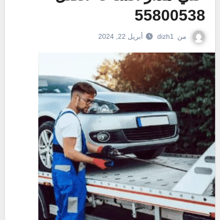
55800538
من
dizh1
أبريل 22, 2024