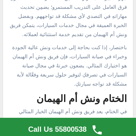
فرق العامل على التدريب المستمرو؛ يضمِن تحديث
مهاراتهِ في التصدي لأي مشكلة قد تواجههم. وبفضل
الخبرة العميقة في مجال خدمات السيارات، يتمكن فريق
ونش أم الهيمان من تقديم خدمة استثنائية لعملائه.
باختصار، إذا كنت بحاجة إلى خدمات ونش عالية الجودة
وخبراء في صيانة السيارات، فإن فريق ونش أم الهيمان
هو اختيارك المثالي. يضعون خبرتهُ في مجال صيانة
السيارات في تصرفكِ لتوفير حلول سريعة وفعَّالة لأية
مشكلة قد تواجه سيارتكِ.
الختام ونش أم الهيمان
في الختام، يعد فريق ونش أم الهيمان الخيار المثالي
للحصول على خدمات ونش عالية الجودة وفعالة في
Call Us 55800538
صيانة السيارات. بفضل مواصفاته المتميزة وجودته