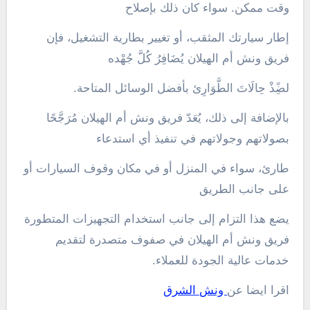
وقت ممكن. سواء كان ذلك بإصلاح
إطار سيارتك المثقب، أو تغيير بطارية التشغيل، فإن
فريق ونش أم الهيلان يُضَافِرُ كُلَّ جُهْده
لضِ‍‍‍ً‍‍‏ذْ حِالَاتَ الطَّوَارِئ بأفضل الوسائل المتاحة.
بالإضافة إلى ذلك، يُعَدّ فريق ونش أم الهيلان مُرَجَّحًا
بصولاتهم وجولاتهم في تنفيذ أي استدعاء
طارئ، سواء في المنزل أو في مكان وقوف السيارات أو
على جانب الطريق
يضع هذا التزام إلى جانب استخدام التجهيزات المتطورة
فريق ونش أم الهيلان في صفوف متصدرة لتقديم
خدمات عالية الجودة للعملاء.
اقرا ايضا عن
ونش الشرق