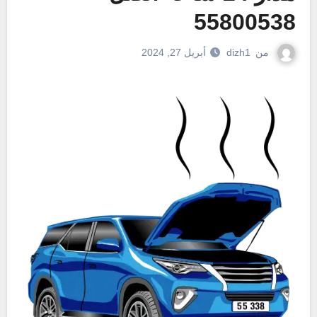
55800538
من
dizh1
أبريل 27, 2024